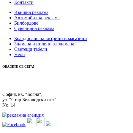
Контакти
Външна реклама
Автомобилна реклама
Билбордове
Сувенирна реклама
Брандиране на витрини и магазини
Знамена и пилони за знамена
Светещи табели
Неон
ОБАДЕТЕ СЕ СЕГА!
0888 312 051
0895 713 770
София, кв. "Бояна",
ул. "Стар Беловодски път"
No. 14