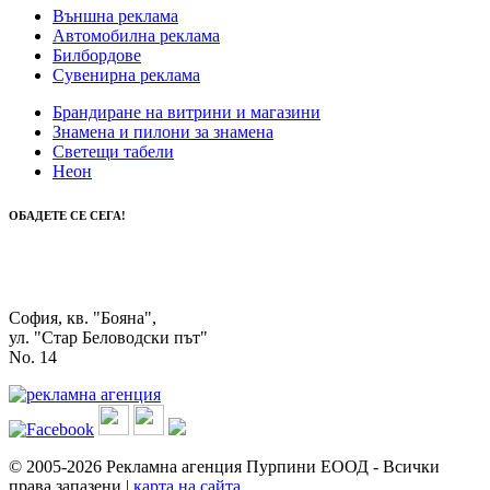
Външна реклама
Автомобилна реклама
Билбордове
Сувенирна реклама
Брандиране на витрини и магазини
Знамена и пилони за знамена
Светещи табели
Неон
ОБАДЕТЕ СЕ СЕГА!
0888 312 051
0895 713 770
София, кв. "Бояна",
ул. "Стар Беловодски път"
No. 14
© 2005-2026 Рекламна агенция Пурпини ЕООД
-
Всички
права запазени
|
карта на сайта