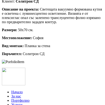
Клиент:
Солитрон СД
Описание на проекта:
Светещата вакуумно формована кутия
е осветена с луминесцентно осветление. Визията е от
плексиглас опал със залепено транслуцентно фолио изрязано
по предварително зададен контур.
Размери:
50х70 см.
Местоположение:
София
Вид монтаж:
Планка за стена
Поръчител:
Солитрон СД
Начало
За нас
Портфолио
Услуги