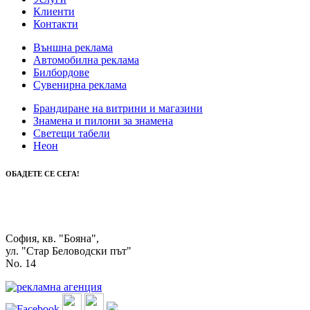
Клиенти
Контакти
Външна реклама
Автомобилна реклама
Билбордове
Сувенирна реклама
Брандиране на витрини и магазини
Знамена и пилони за знамена
Светещи табели
Неон
ОБАДЕТЕ СЕ СЕГА!
0888 312 051
0895 713 770
София, кв. "Бояна",
ул. "Стар Беловодски път"
No. 14