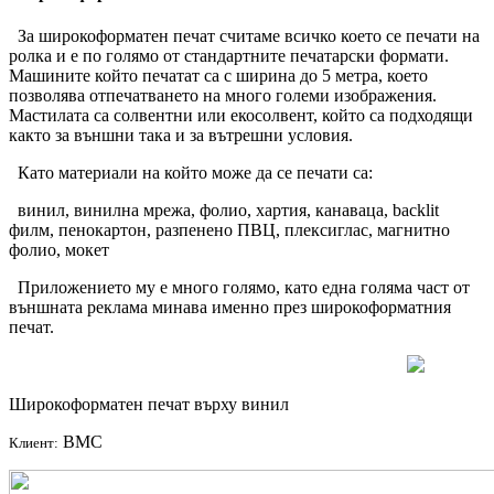
За широкоформатен печат считаме всичко което се печати на
ролка и е по голямо от стандартните печатарски формати.
Машините който печатат са с ширина до 5 метра, което
позволява отпечатването на много големи изображения.
Мастилата са солвентни или екосолвент, който са подходящи
както за външни така и за вътрешни условия.
Като материали на който може да се печати са:
винил, винилна мрежа, фолио, хартия, канаваца, backlit
филм, пенокартон, разпенено ПВЦ, плексиглас, магнитно
фолио, мокет
Приложението му е много голямо, като една голяма част от
външната реклама минава именно през широкоформатния
печат.
Широкоформатен печат върху винил
BMC
Клиент: