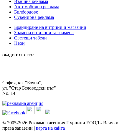
Външна реклама
Автомобилна реклама
Билбордове
Сувенирна реклама
Брандиране на витрини и магазини
Знамена и пилони за знамена
Светещи табели
Неон
ОБАДЕТЕ СЕ СЕГА!
0888 312 051
0895 713 770
София, кв. "Бояна",
ул. "Стар Беловодски път"
No. 14
© 2005-2026 Рекламна агенция Пурпини ЕООД
-
Всички
права запазени
|
карта на сайта